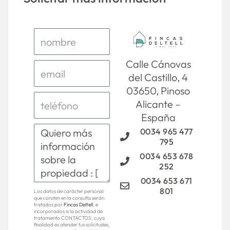
Calle Cánovas
del Castillo, 4
03650, Pinoso
Alicante –
España
0034 965 477
795
0034 653 678
252
0034 653 671
801
Los datos de carácter personal
que consten en la consulta serán
tratados por
Fincas Deltell
. e
incorporados a la actividad de
tratamiento CONTACTOS, cuya
finalidad es atender tus solicitudes,