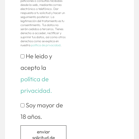
peticiones o consultas recibidas
desde la web, mediante correo
electrónico o telefónico. Dar
respuesta a tu solicitud y hacer un
seguimiento posterior. La
legitimación del tratamiento es tu
consentimiento. Tus datos no
serán cedidos a terceros. Tienes
derecho a acceder, rectificar y
suprimir tus datos, así como otros
derechos como se explica en
nuestra
política de privacidad
.
He leido y
acepto la
política de
privacidad.
Soy mayor de
18 años.
enviar
solicitud de