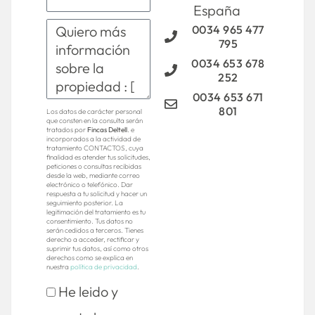
España
0034 965 477
795
0034 653 678
252
0034 653 671
801
Los datos de carácter personal
que consten en la consulta serán
tratados por
Fincas Deltell
. e
incorporados a la actividad de
tratamiento CONTACTOS, cuya
finalidad es atender tus solicitudes,
peticiones o consultas recibidas
desde la web, mediante correo
electrónico o telefónico. Dar
respuesta a tu solicitud y hacer un
seguimiento posterior. La
legitimación del tratamiento es tu
consentimiento. Tus datos no
serán cedidos a terceros. Tienes
derecho a acceder, rectificar y
suprimir tus datos, así como otros
derechos como se explica en
nuestra
política de privacidad
.
He leido y