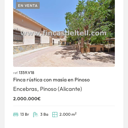
EN VENTA
1359.V18
ref.
ref
Finca rústica con masía en Pinoso
C
P
Encebras, Pinoso (Alicante)
1
2.000.000€
2
13 Br
3 Ba
2.000 m