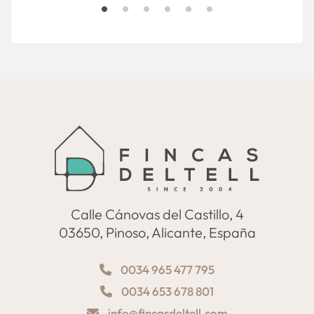
Calle Cánovas del Castillo, 4
03650, Pinoso, Alicante, España
0034 965 477 795
0034 653 678 801
info@fincasdeltell.com