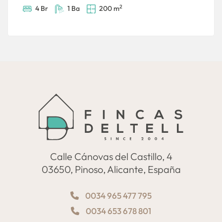
2
4 Br
1 Ba
200 m
Calle Cánovas del Castillo, 4
03650, Pinoso, Alicante, España
0034 965 477 795
0034 653 678 801