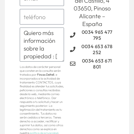
del Castillo, 4
03650, Pinoso
Alicante –
España
0034 965 477
795
0034 653 678
252
0034 653 671
801
Los datos de carácter personal
que consten en la consulta serán
tratados por
Fincas Deltell
. e
incorporados a la actividad de
tratamiento CONTACTOS, cuya
finalidad es atender tus solicitudes,
peticiones o consultas recibidas
desde la web, mediante correo
electrónico o telefónico. Dar
respuesta a tu solicitud y hacer un
seguimiento posterior. La
legitimación del tratamiento es tu
consentimiento. Tus datos no
serán cedidos a terceros. Tienes
derecho a acceder, rectificar y
suprimir tus datos, así como otros
derechos como se explica en
nuestra
política de privacidad
.