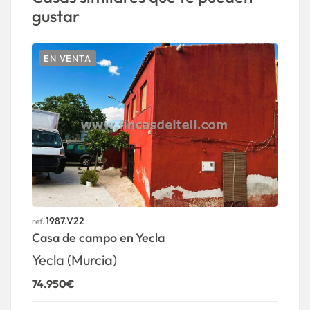
gustar
EN VENTA
1987.V22
ref.
Casa de campo en Yecla
Yecla (Murcia)
74.950€