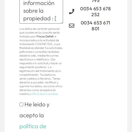
795
0034 653 678
252
0034 653 671
801
Los datos de carácter personal
que consten en la consulta serán
tratados por
Fincas Deltell
. e
incorporados a la actividad de
tratamiento CONTACTOS, cuya
finalidad es atender tus solicitudes,
peticiones o consultas recibidas
desde la web, mediante correo
electrónico o telefónico. Dar
respuesta a tu solicitud y hacer un
seguimiento posterior. La
legitimación del tratamiento es tu
consentimiento. Tus datos no
serán cedidos a terceros. Tienes
derecho a acceder, rectificar y
suprimir tus datos, así como otros
derechos como se explica en
nuestra
política de privacidad
.
He leido y
acepto la
política de