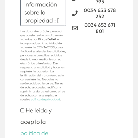
795
0034 653 678
252
0034 653 671
801
Los datos de carácter personal
que consten en la consulta serán
tratados por
Fincas Deltell
. e
incorporados a la actividad de
tratamiento CONTACTOS, cuya
finalidad es atender tus solicitudes,
peticiones o consultas recibidas
desde la web, mediante correo
electrónico o telefónico. Dar
respuesta a tu solicitud y hacer un
seguimiento posterior. La
legitimación del tratamiento es tu
consentimiento. Tus datos no
serán cedidos a terceros. Tienes
derecho a acceder, rectificar y
suprimir tus datos, así como otros
derechos como se explica en
nuestra
política de privacidad
.
He leido y
acepto la
política de