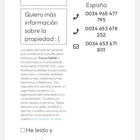
España
0034 965 477
795
0034 653 678
252
0034 653 671
801
Los datos de carácter personal
que consten en la consulta serán
tratados por
Fincas Deltell
. e
incorporados a la actividad de
tratamiento CONTACTOS, cuya
finalidad es atender tus solicitudes,
peticiones o consultas recibidas
desde la web, mediante correo
electrónico o telefónico. Dar
respuesta a tu solicitud y hacer un
seguimiento posterior. La
legitimación del tratamiento es tu
consentimiento. Tus datos no
serán cedidos a terceros. Tienes
derecho a acceder, rectificar y
suprimir tus datos, así como otros
derechos como se explica en
nuestra
política de privacidad
.
He leido y