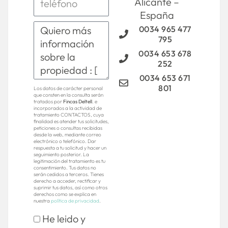
Alicante –
España
0034 965 477
795
0034 653 678
252
0034 653 671
801
Los datos de carácter personal
que consten en la consulta serán
tratados por
Fincas Deltell
. e
incorporados a la actividad de
tratamiento CONTACTOS, cuya
finalidad es atender tus solicitudes,
peticiones o consultas recibidas
desde la web, mediante correo
electrónico o telefónico. Dar
respuesta a tu solicitud y hacer un
seguimiento posterior. La
legitimación del tratamiento es tu
consentimiento. Tus datos no
serán cedidos a terceros. Tienes
derecho a acceder, rectificar y
suprimir tus datos, así como otros
derechos como se explica en
nuestra
política de privacidad
.
He leido y