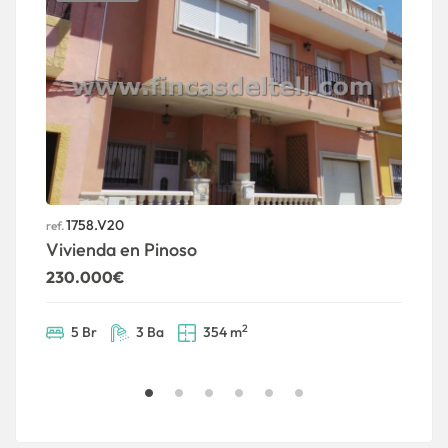
1758.V20
ref.
ref
Vivienda en Pinoso
C
230.000€
P
3
2
5 Br
3 Ba
354 m