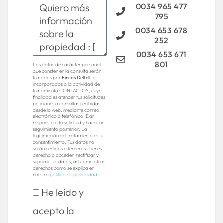
0034 965 477
795
0034 653 678
252
0034 653 671
801
Los datos de carácter personal
que consten en la consulta serán
tratados por
Fincas Deltell
. e
incorporados a la actividad de
tratamiento CONTACTOS, cuya
finalidad es atender tus solicitudes,
peticiones o consultas recibidas
desde la web, mediante correo
electrónico o telefónico. Dar
respuesta a tu solicitud y hacer un
seguimiento posterior. La
legitimación del tratamiento es tu
consentimiento. Tus datos no
serán cedidos a terceros. Tienes
derecho a acceder, rectificar y
suprimir tus datos, así como otros
derechos como se explica en
nuestra
política de privacidad
.
He leido y
acepto la