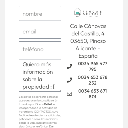
Calle Cánovas
del Castillo, 4
03650, Pinoso
Alicante –
España
0034 965 477
795
0034 653 678
252
0034 653 671
801
Los datos de carácter personal
que consten en la consulta serán
tratados por
Fincas Deltell
. e
incorporados a la actividad de
tratamiento CONTACTOS, cuya
finalidad es atender tus solicitudes,
peticiones o consultas recibidas
desde la web, mediante correo
electrónico o telefónico. Dar