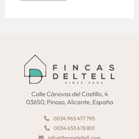
Calle Cánovas del Castillo, 4
03650, Pinoso, Alicante, España
0034 965 477 795
0034 653 678 801
info@fincasdeltell.com