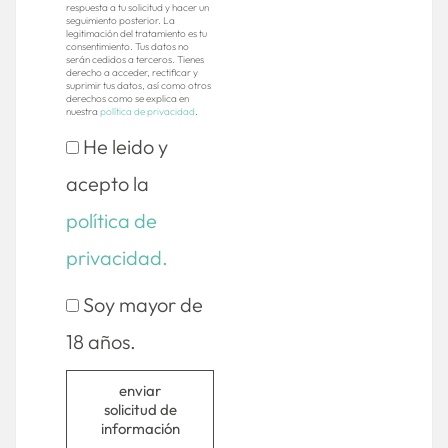
respuesta a tu solicitud y hacer un
seguimiento posterior. La
legitimación del tratamiento es tu
consentimiento. Tus datos no
serán cedidos a terceros. Tienes
derecho a acceder, rectificar y
suprimir tus datos, así como otros
derechos como se explica en
nuestra
política de privacidad
.
He leido y
acepto la
política de
privacidad.
Soy mayor de
18 años.
enviar
solicitud de
información