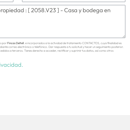
os por
Fincas Deltell
. e incorporados a la actividad de tratamiento CONTACTOS, cuya finalidad es
diante correo electrónico o telefónico. Dar respuesta a tu solicitud y hacer un seguimiento posterior.
cedidos a terceros. Tienes derecho a acceder, rectificar y suprimir tus datos, así como otros
rivacidad.