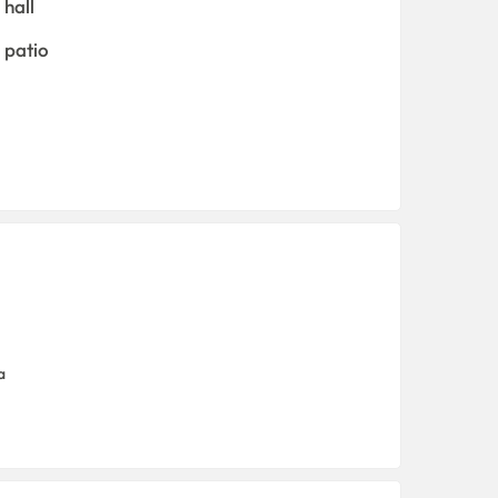
hall
patio
a