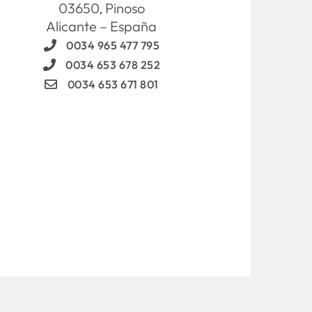
03650, Pinoso
Alicante – España
0034 965 477 795
0034 653 678 252
0034 653 671 801