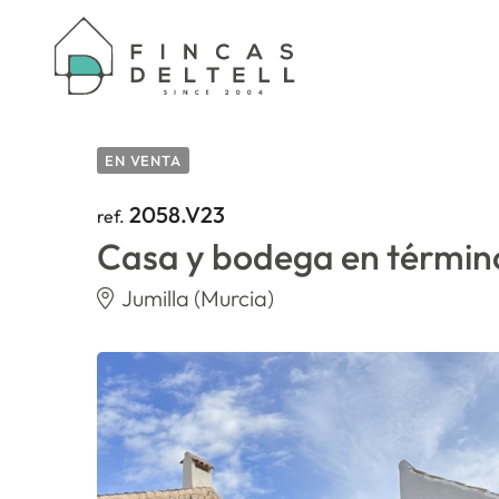
HOME
/
PROPERTIES
/
CASA Y BODEGA EN TÉ
EN VENTA
2058.V23
ref.
Casa y bodega en término
Jumilla (Murcia)