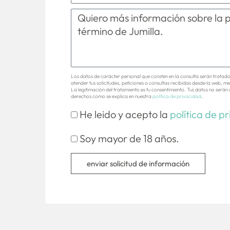
Los datos de carácter personal que consten en la consulta serán tratad
atender tus solicitudes, peticiones o consultas recibidas desde la web, me
La legitimación del tratamiento es tu consentimiento. Tus datos no serán 
derechos como se explica en nuestra
política de privacidad
.
He leido y acepto la
política de p
Soy mayor de 18 años.
enviar solicitud de información