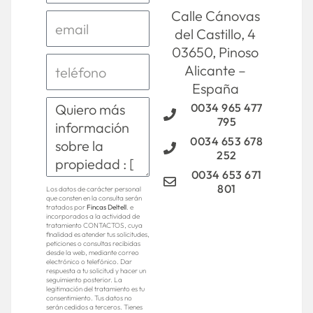
Calle Cánovas
del Castillo, 4
03650, Pinoso
Alicante –
España
0034 965 477
795
0034 653 678
252
0034 653 671
801
Los datos de carácter personal
que consten en la consulta serán
tratados por
Fincas Deltell
. e
incorporados a la actividad de
tratamiento CONTACTOS, cuya
finalidad es atender tus solicitudes,
peticiones o consultas recibidas
desde la web, mediante correo
electrónico o telefónico. Dar
respuesta a tu solicitud y hacer un
seguimiento posterior. La
legitimación del tratamiento es tu
consentimiento. Tus datos no
serán cedidos a terceros. Tienes