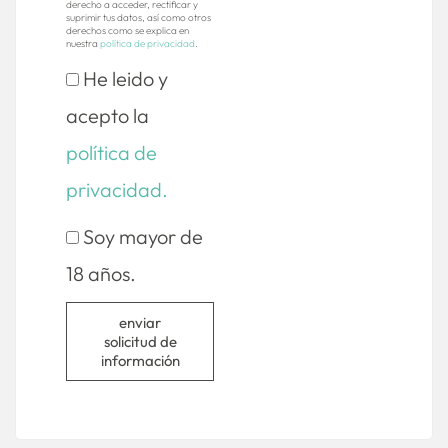
derecho a acceder, rectificar y
suprimir tus datos, así como otros
derechos como se explica en
nuestra
política de privacidad
.
He leido y
acepto la
política de
privacidad.
Soy mayor de
18 años.
enviar
solicitud de
información