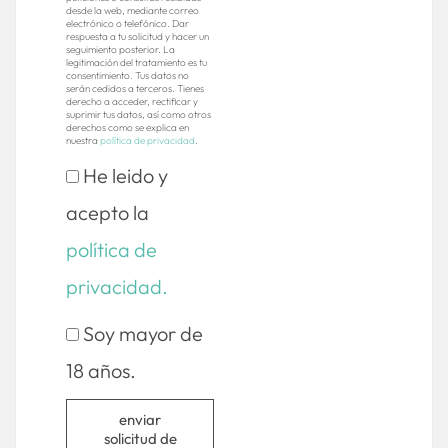
desde la web, mediante correo
electrónico o telefónico. Dar
respuesta a tu solicitud y hacer un
seguimiento posterior. La
legitimación del tratamiento es tu
consentimiento. Tus datos no
serán cedidos a terceros. Tienes
derecho a acceder, rectificar y
suprimir tus datos, así como otros
derechos como se explica en
nuestra
política de privacidad
.
He leido y
acepto la
política de
privacidad.
Soy mayor de
18 años.
enviar
solicitud de