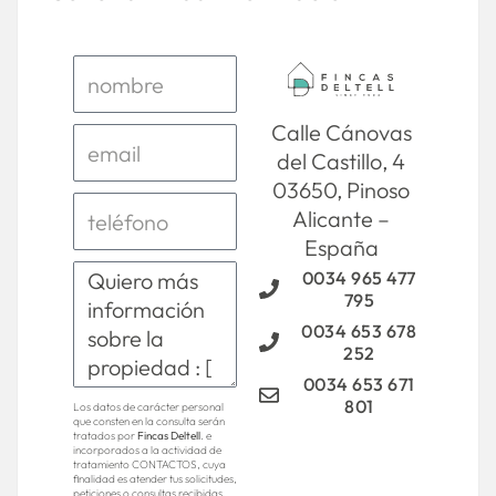
Calle Cánovas
del Castillo, 4
03650, Pinoso
Alicante –
España
0034 965 477
795
0034 653 678
252
0034 653 671
801
Los datos de carácter personal
que consten en la consulta serán
tratados por
Fincas Deltell
. e
incorporados a la actividad de
tratamiento CONTACTOS, cuya
finalidad es atender tus solicitudes,
peticiones o consultas recibidas