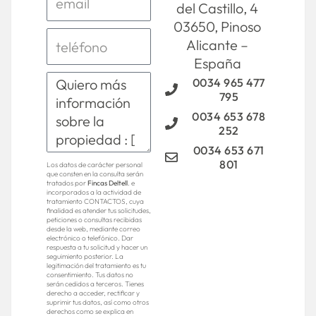
del Castillo, 4
03650, Pinoso
Alicante –
España
0034 965 477
795
0034 653 678
252
0034 653 671
801
Los datos de carácter personal
que consten en la consulta serán
tratados por
Fincas Deltell
. e
incorporados a la actividad de
tratamiento CONTACTOS, cuya
finalidad es atender tus solicitudes,
peticiones o consultas recibidas
desde la web, mediante correo
electrónico o telefónico. Dar
respuesta a tu solicitud y hacer un
seguimiento posterior. La
legitimación del tratamiento es tu
consentimiento. Tus datos no
serán cedidos a terceros. Tienes
derecho a acceder, rectificar y
suprimir tus datos, así como otros
derechos como se explica en