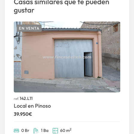
Casas similares que te pueden
gustar
EN VENTA
142.L11
ref.
ref
Local en Pinoso
L
39.950€
P
2
2
0 Br
1 Ba
60 m