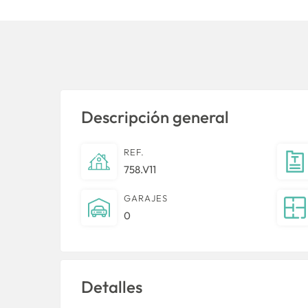
Descripción general
REF.
758.V11
GARAJES
0
Detalles