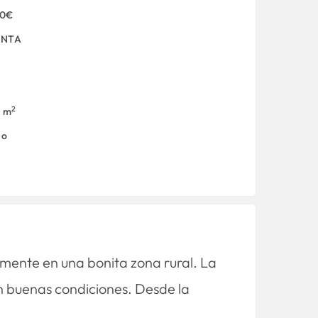
00€
ENTA
2
0 m
no
mente en una bonita zona rural. La
en buenas condiciones. Desde la