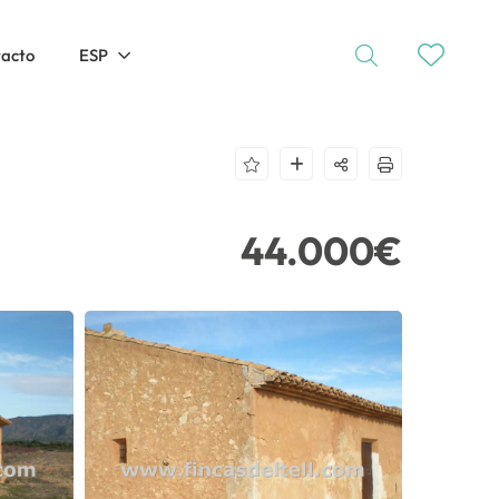
tacto
ESP
44.000€