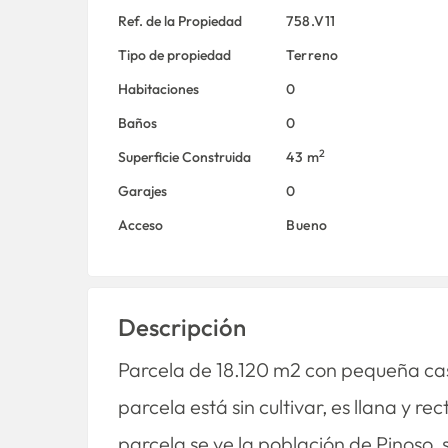
Ref. de la Propiedad
758.V11
Tipo de propiedad
Terreno
Habitaciones
0
Baños
0
2
Superficie Construida
43 m
Garajes
0
Acceso
Bueno
Descripción
Parcela de 18.120 m2 con pequeña ca
parcela está sin cultivar, es llana y 
parcela se ve la población de Pinoso, s