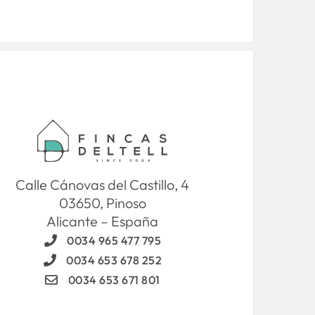
Calle Cánovas del Castillo, 4
03650, Pinoso
Alicante – España
0034 965 477 795
0034 653 678 252
0034 653 671 801