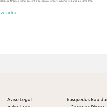
cedidos a terceros. Tienes derecho a acceder, rectificar y suprimir tus datos, así como otros
rivacidad.
Aviso Legal
Búsquedas Rápida
Aviso Legal
Casas en Pinoso