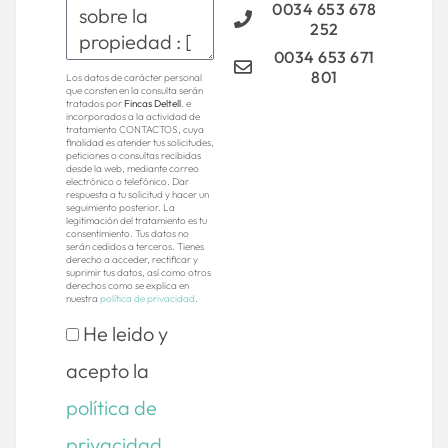
0034 653 678
252
0034 653 671
801
Los datos de carácter personal
que consten en la consulta serán
tratados por
Fincas Deltell
. e
incorporados a la actividad de
tratamiento CONTACTOS, cuya
finalidad es atender tus solicitudes,
peticiones o consultas recibidas
desde la web, mediante correo
electrónico o telefónico. Dar
respuesta a tu solicitud y hacer un
seguimiento posterior. La
legitimación del tratamiento es tu
consentimiento. Tus datos no
serán cedidos a terceros. Tienes
derecho a acceder, rectificar y
suprimir tus datos, así como otros
derechos como se explica en
nuestra
política de privacidad
.
He leido y
acepto la
política de
privacidad.