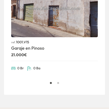
1001.V15
ref.
ref
Garaje en Pinoso
A
21.000€
P
1
0 Br
0 Ba