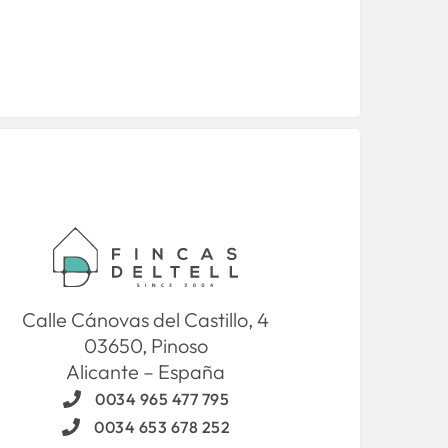
Calle Cánovas del Castillo, 4
03650, Pinoso
Alicante – España
0034 965 477 795
0034 653 678 252