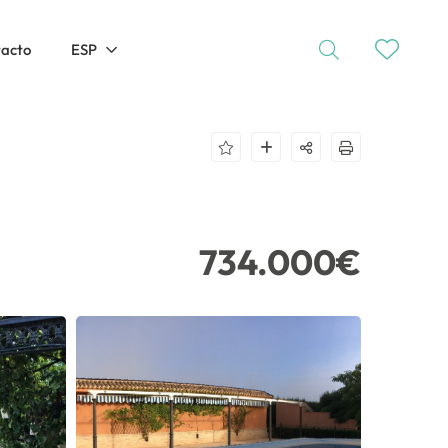
tacto
ESP
734.000€