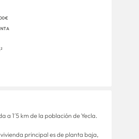
000€
ENTA
2
m
ada a 1´5 km de la población de Yecla.
vivienda principal es de planta baja,