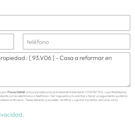
os por
Fincas Deltell
. e incorporados a la actividad de tratamiento CONTACTOS, cuya finalidad es
diante correo electrónico o telefónico. Dar respuesta a tu solicitud y hacer un seguimiento posterior.
cedidos a terceros. Tienes derecho a acceder, rectificar y suprimir tus datos, así como otros
rivacidad.