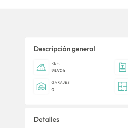
Descripción general
REF.
93.V06
GARAJES
0
Detalles