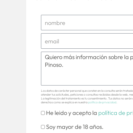
Los datos de carácter personal que consten en la consulta serán tratad
atender tus solicitudes, peticiones o consultas recibidas desde la web, me
La legitimación del tratamiento es tu consentimiento. Tus datos no serán 
derechos como se explica en nuestra
política de privacidad
.
He leido y acepto la
política de p
Soy mayor de 18 años.