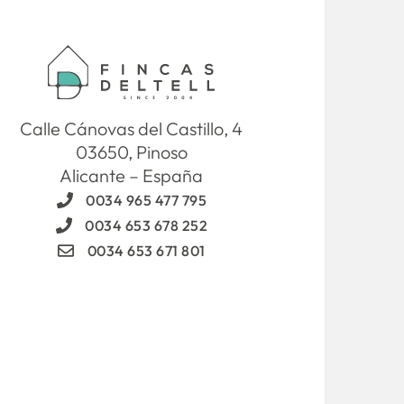
Calle Cánovas del Castillo, 4
03650, Pinoso
Alicante – España
0034 965 477 795
0034 653 678 252
0034 653 671 801