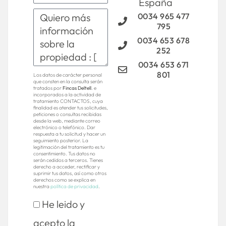
España
0034 965 477
795
0034 653 678
252
0034 653 671
801
Los datos de carácter personal
que consten en la consulta serán
tratados por
Fincas Deltell
. e
incorporados a la actividad de
tratamiento CONTACTOS, cuya
finalidad es atender tus solicitudes,
peticiones o consultas recibidas
desde la web, mediante correo
electrónico o telefónico. Dar
respuesta a tu solicitud y hacer un
seguimiento posterior. La
legitimación del tratamiento es tu
consentimiento. Tus datos no
serán cedidos a terceros. Tienes
derecho a acceder, rectificar y
suprimir tus datos, así como otros
derechos como se explica en
nuestra
política de privacidad
.
He leido y
acepto la