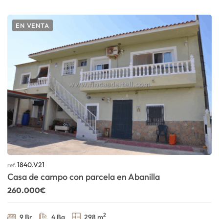
EN VENTA
1840.V21
ref.
Casa de campo con parcela en Abanilla
260.000€
2
9 Br
4 Ba
298 m