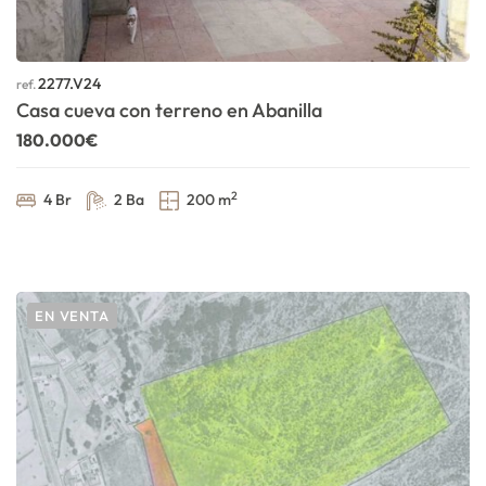
2277.V24
ref.
Casa cueva con terreno en Abanilla
180.000€
2
4 Br
2 Ba
200 m
EN VENTA