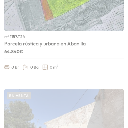
1157.T24
ref.
Parcela rústica y urbana en Abanilla
64.840€
2
0 Br
0 Ba
0 m
EN VENTA