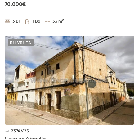
70.000€
2
3 Br
1 Ba
53 m
EN VENTA
2374.V25
ref.
Casa en Abanilla