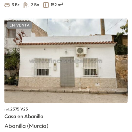
2
3 Br
2 Ba
152 m
EN VENTA
2375.V25
ref.
Casa en Abanilla
Abanilla (Murcia)