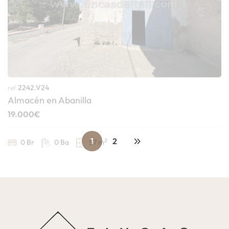
2242.V24
ref.
Almacén en Abanilla
19.000€
2
0 Br
0 Ba
57 m
1
2