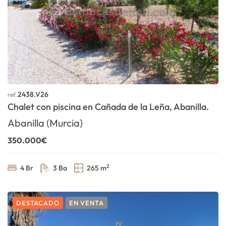
2438.V26
ref.
Chalet con piscina en Cañada de la Leña, Abanilla.
Abanilla (Murcia)
350.000€
2
4 Br
3 Ba
265 m
DESTACADO
EN VENTA