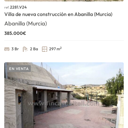
2281.V24
ref.
Villa de nueva construcción en Abanilla (Murcia)
Abanilla (Murcia)
385.000€
2
3 Br
2 Ba
297 m
EN VENTA