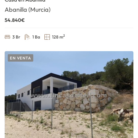
Abanilla (Murcia)
54.840€
2
3 Br
1 Ba
128 m
EN VENTA