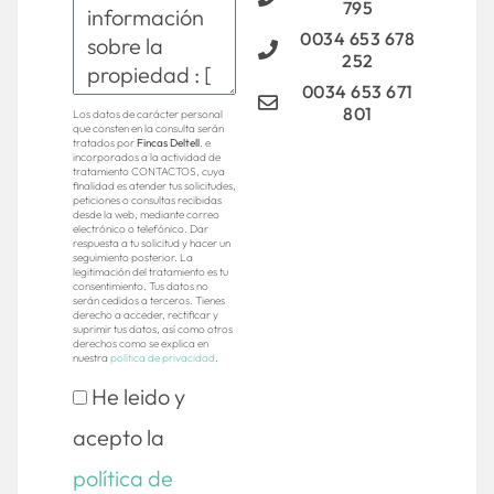
795
0034 653 678
252
0034 653 671
801
Los datos de carácter personal
que consten en la consulta serán
tratados por
Fincas Deltell
. e
incorporados a la actividad de
tratamiento CONTACTOS, cuya
finalidad es atender tus solicitudes,
peticiones o consultas recibidas
desde la web, mediante correo
electrónico o telefónico. Dar
respuesta a tu solicitud y hacer un
seguimiento posterior. La
legitimación del tratamiento es tu
consentimiento. Tus datos no
serán cedidos a terceros. Tienes
derecho a acceder, rectificar y
suprimir tus datos, así como otros
derechos como se explica en
nuestra
política de privacidad
.
He leido y
acepto la
política de