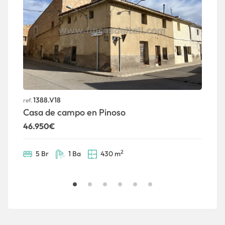
1388.V18
ref.
ref
Casa de campo en Pinoso
A
46.950€
3
2
5 Br
1 Ba
430 m