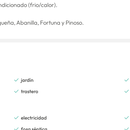
dicionado (frio/calor).
ueña, Abanilla, Fortuna y Pinoso.
jardín
trastero
electricidad
fosa séptica