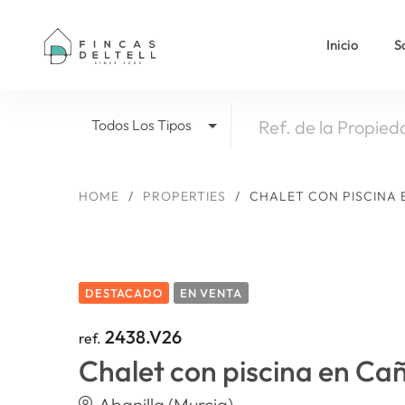
Inicio
S
Todos Los Tipos
HOME
/
PROPERTIES
/
CHALET CON PISCINA 
DESTACADO
EN VENTA
2438.V26
ref.
Chalet con piscina en Cañ
Abanilla (Murcia)