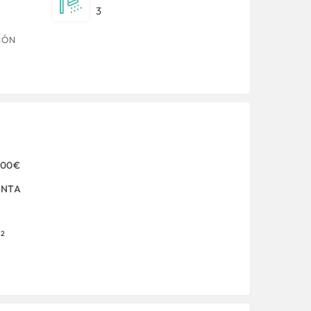
3
IÓN
000€
ENTA
2
m