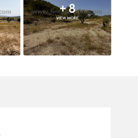
+ 8
VIEW MORE
O