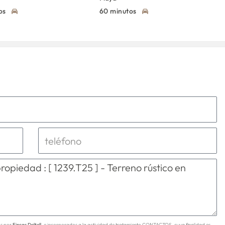
os
60 minutos
os por
Fincas Deltell
. e incorporados a la actividad de tratamiento CONTACTOS, cuya finalidad es