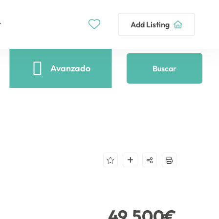
Add Listing
Avanzado
Buscar
49.500€