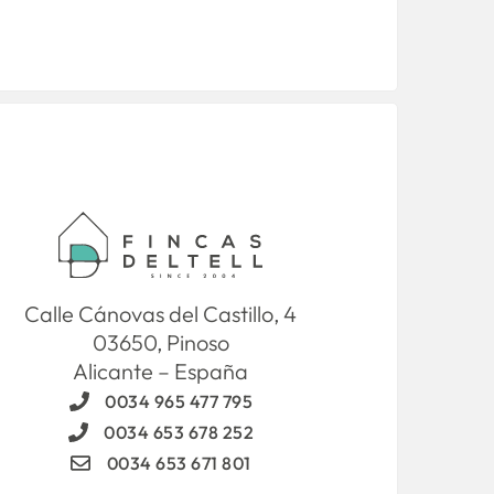
Calle Cánovas del Castillo, 4
03650, Pinoso
Alicante – España
0034 965 477 795
0034 653 678 252
0034 653 671 801