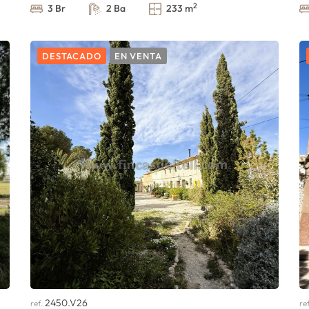
2
3 Br
2 Ba
233 m
DESTACADO
EN VENTA
2450.V26
ref.
re