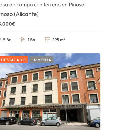
asa de campo con terreno en Pinoso
inoso (Alicante)
5.000€
2
5 Br
1 Ba
295 m
DESTACADO
EN VENTA