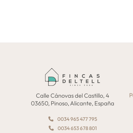
P
Calle Cánovas del Castillo, 4
03650, Pinoso, Alicante, España
0034 965 477 795
0034 653 678 801