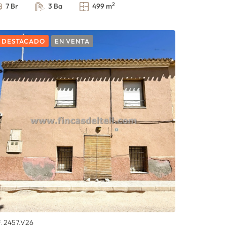
2
7 Br
3 Ba
499 m
DESTACADO
EN VENTA
2457.V26
f.