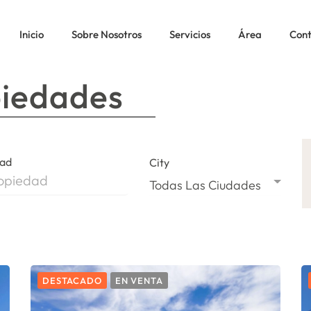
Inicio
Sobre Nosotros
Servicios
Área
Con
piedades
dad
City
Todas Las Ciudades
DESTACADO
EN VENTA