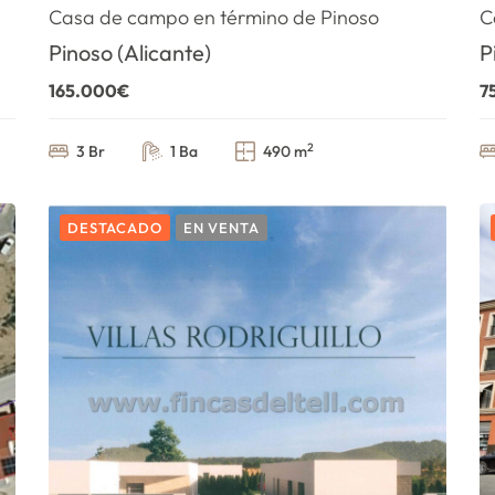
Casa de campo en término de Pinoso
C
Pinoso (Alicante)
P
165.000€
7
2
3 Br
1 Ba
490 m
DESTACADO
EN VENTA