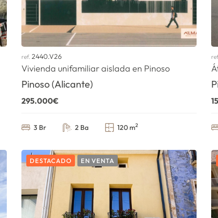
2440.V26
ref.
re
Vivienda unifamiliar aislada en Pinoso
Á
Pinoso (Alicante)
P
295.000€
1
2
3 Br
2 Ba
120 m
DESTACADO
EN VENTA