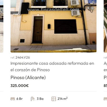
2464.V26
ref.
re
Impresionante casa adosada reformada en
A
el corazón de Pinoso
e
Pinoso (Alicante)
P
325.000€
8
2
6 Br
3 Ba
214 m