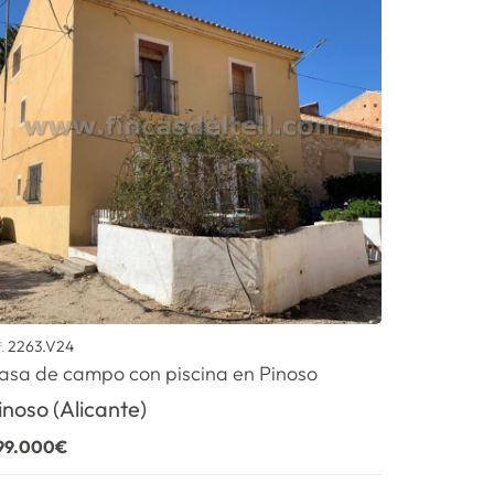
2263.V24
f.
asa de campo con piscina en Pinoso
inoso (Alicante)
99.000€