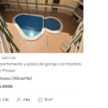
2451.V26
f.
partamento y plaza de garaje con trastero
n Pinoso
inoso (Alicante)
5.000€
2
2 Br
2 Ba
72 m