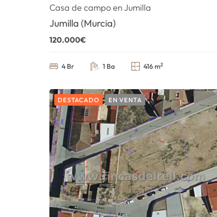
Casa de campo en Jumilla
Jumilla (Murcia)
120.000€
2
4 Br
1 Ba
416 m
DESTACADO
EN VENTA