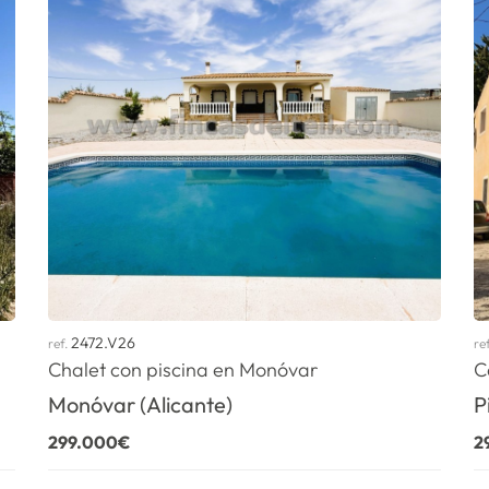
2472.V26
ref.
re
Chalet con piscina en Monóvar
C
Monóvar (Alicante)
P
299.000€
2