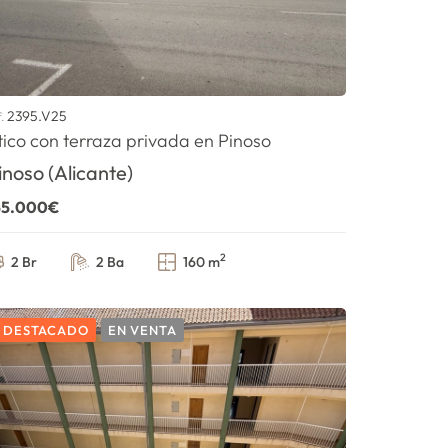
2395.V25
f.
tico con terraza privada en Pinoso
inoso (Alicante)
55.000€
2
2 Br
2 Ba
160 m
DESTACADO
EN VENTA