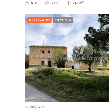
2
4 Br
2 Ba
245 m
DESTACADO
EN VENTA
2432.V26
ref.