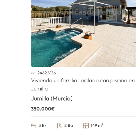
2462.V26
ref.
Vivienda unifamiliar aislada con piscina en
Jumilla
Jumilla (Murcia)
350.000€
2
3 Br
2 Ba
149 m